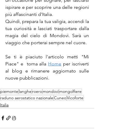
un'occasione per sognare, per lasciarsi 
ispirare e per scoprire una delle regioni 
più affascinanti d'Italia.
Quindi, prepara la tua valigia, accendi la 
tua curiosità e lasciati trasportare dalla 
magia del cielo di Mondovì. Sarà un 
viaggio che porterai sempre nel cuore.
Se ti è piaciuto l'articolo metti "Mi 
Piace" e  torna alla 
Home
 per iscriverti 
al blog e rimanere aggiornato sulle 
nuove pubblicazioni.
piemonte
langhe
roero
mondovì
mongolfiere
raduno aerostatico nazionale
Cuneo
Vicoforte
Italia