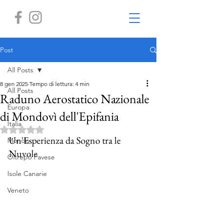
Post
All Posts
8 gen 2025
Tempo di lettura: 4 min
All Posts
Raduno Aerostatico Nazionale
Europa
di Mondovì dell'Epifania
Italia
Valutazione NaN stelle su 5.
Un'Esperienza da Sogno tra le 
Mondo
Nuvole
Oltrepò Pavese
Isole Canarie
Veneto