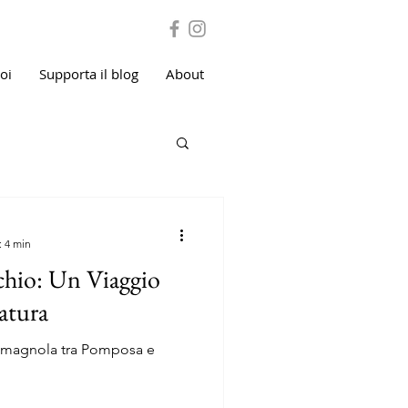
voi
Supporta il blog
About
: 4 min
hio: Un Viaggio
Natura
romagnola tra Pomposa e