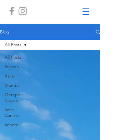
Blog
All Posts
All Posts
Europa
Italia
Mondo
Oltrepò
Pavese
Isole
Canarie
Veneto