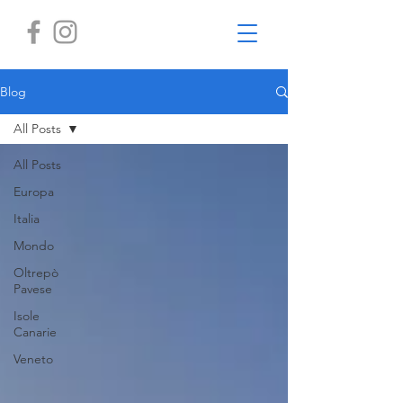
Blog
All Posts
All Posts
Europa
Italia
Mondo
Oltrepò
Pavese
Isole
Canarie
Veneto