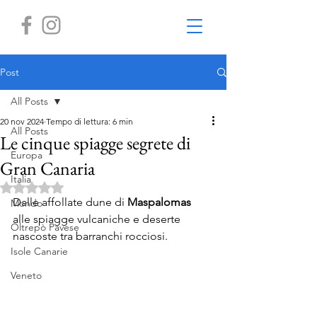
Post
All Posts
20 nov 2024
Tempo di lettura: 6 min
All Posts
Le cinque spiagge segrete di
Europa
Gran Canaria
Italia
Valutazione NaN stelle su 5.
Dalle affollate dune di 
Maspalomas
Mondo
alle spiagge vulcaniche e deserte 
Oltrepò Pavese
nascoste tra barranchi rocciosi.
Isole Canarie
Veneto