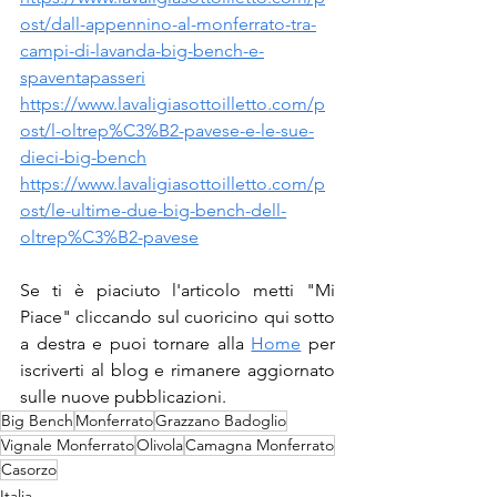
ost/dall-appennino-al-monferrato-tra-
campi-di-lavanda-big-bench-e-
spaventapasseri
https://www.lavaligiasottoilletto.com/p
ost/l-oltrep%C3%B2-pavese-e-le-sue-
dieci-big-bench
https://www.lavaligiasottoilletto.com/p
ost/le-ultime-due-big-bench-dell-
oltrep%C3%B2-pavese
Se ti è piaciuto l'articolo metti "Mi 
Piace" cliccando sul cuoricino qui sotto 
a destra e puoi tornare alla 
Home
 per 
iscriverti al blog e rimanere aggiornato 
sulle nuove pubblicazioni.
Big Bench
Monferrato
Grazzano Badoglio
Vignale Monferrato
Olivola
Camagna Monferrato
Casorzo
Italia