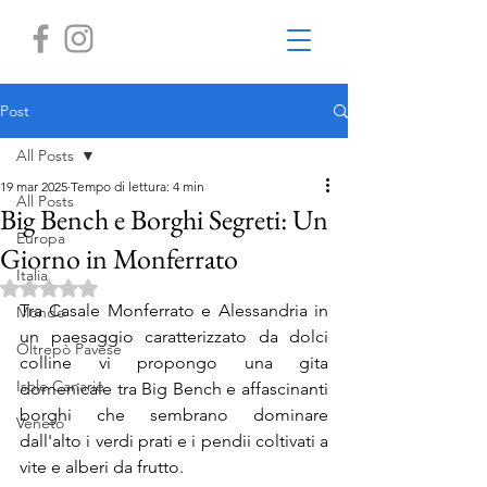
Post
All Posts
19 mar 2025
Tempo di lettura: 4 min
All Posts
Big Bench e Borghi Segreti: Un
Europa
Giorno in Monferrato
Italia
Valutazione NaN stelle su 5.
Tra Casale Monferrato e Alessandria in 
Mondo
un paesaggio caratterizzato da dolci 
Oltrepò Pavese
colline vi propongo una gita 
Isole Canarie
domenicale tra Big Bench e affascinanti 
borghi che sembrano dominare 
Veneto
dall'alto i verdi prati e i pendii coltivati a 
vite e alberi da frutto.