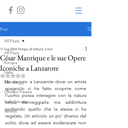
Post
All Posts
11 lug 2024
Tempo di lettura: 5 min
All Posts
César Manrique e le sue Opere
Europa
Iconiche a Lanzarote
Italia
Valutazione NaN stelle su 5.
Un viaggio a Lanzarote dove un artista 
Mondo
spagnolo ci ha fatto scoprire come 
Oltrepò Pavese
l'uomo possa interagire con la natura 
Isole Canarie
senza danneggiarla ma addirittura 
esaltando quello che la stessa ci ha 
Veneto
regalato. Un articolo un po' diverso dal 
solito dove ad essere evidenziate non 