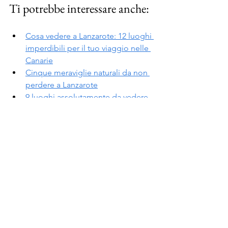
Ti potrebbe interessare anche:
Cosa vedere a Lanzarote: 12 luoghi 
imperdibili per il tuo viaggio nelle 
Canarie
Cinque meraviglie naturali da non 
perdere a Lanzarote
9 luoghi assolutamente da vedere 
a Gran Canaria
Se ti è piaciuto l'articolo metti 
MiPiace
cliccando sul cuoricino qui sotto a 
destra e torna alla 
Home 
per iscriverti 
al blog e rimanere aggiornato sulle 
nuove pubblicazioni.
Questo articolo contiene link di 
affiliazione selezionati con cura. Se 