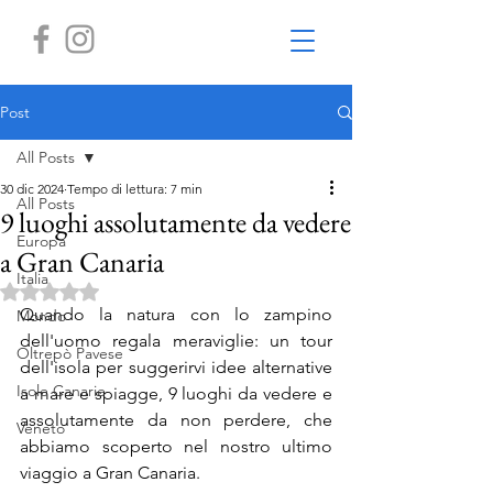
Post
All Posts
30 dic 2024
Tempo di lettura: 7 min
All Posts
9 luoghi assolutamente da vedere
Europa
a Gran Canaria
Italia
Valutazione NaN stelle su 5.
Quando la natura con lo zampino 
Mondo
dell'uomo regala meraviglie:
un tour 
Oltrepò Pavese
dell'isola per suggerirvi idee alternative 
Isole Canarie
a mare e spiagge, 9 luoghi da vedere e 
assolutamente da non perdere, che 
Veneto
abbiamo scoperto nel nostro ultimo 
viaggio a Gran Canaria.