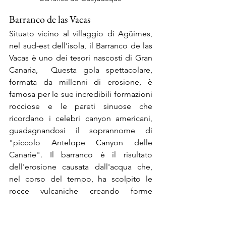
Barranco de las Vacas
Situato vicino al villaggio di Agüimes, 
nel sud-est dell'isola, il Barranco de las 
Vacas è uno dei tesori nascosti di Gran 
Canaria,  Questa gola spettacolare, 
formata da millenni di erosione, è 
famosa per le sue incredibili formazioni 
rocciose e le pareti sinuose che 
ricordano i celebri canyon americani, 
guadagnandosi il soprannome di 
"piccolo Antelope Canyon delle 
Canarie". Il barranco è il risultato 
dell'erosione causata dall'acqua che, 
nel corso del tempo, ha scolpito le 
rocce vulcaniche creando forme 
uniche. Le tonalità calde del tufo 
vulcanico, che variano dal beige al 