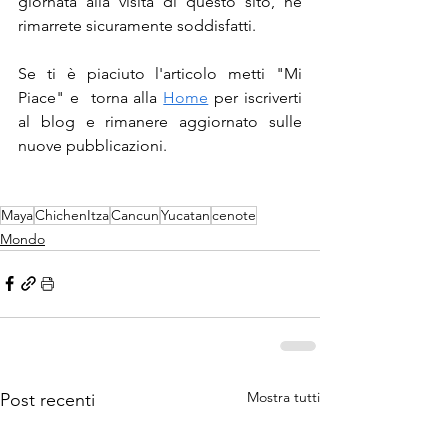
giornata alla visita di questo sito, ne 
rimarrete sicuramente soddisfatti.
Se ti è piaciuto l'articolo metti "Mi 
Piace" e  torna alla 
Home
 per iscriverti 
al blog e rimanere aggiornato sulle 
nuove pubblicazioni.
Maya
ChichenItza
Cancun
Yucatan
cenote
Mondo
Mostra tutti
Post recenti