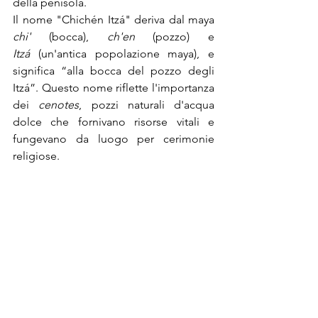
della penisola.
Il nome "Chichén Itzá" deriva dal maya 
chi'
 (bocca), 
ch'en
 (pozzo) e 
Itzá
 (un'antica popolazione maya), e 
significa “alla bocca del pozzo degli 
Itzá”. Questo nome riflette l'importanza 
dei 
cenotes
, pozzi naturali d'acqua 
dolce che fornivano risorse vitali e 
fungevano da luogo per cerimonie 
religiose.