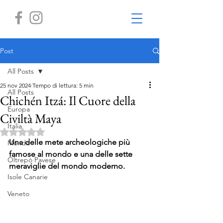
Post
All Posts
25 nov 2024
Tempo di lettura: 5 min
All Posts
Chichén Itzá: Il Cuore della
Europa
Civiltà Maya
Italia
Valutazione NaN stelle su 5.
Una delle mete archeologiche più 
Mondo
famose al mondo e una delle sette 
Oltrepò Pavese
meraviglie del mondo moderno.
Isole Canarie
Veneto