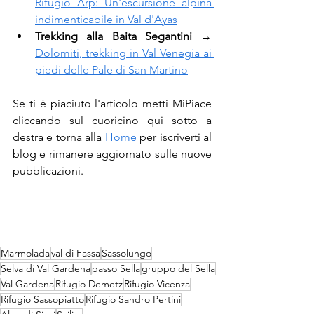
Rifugio Arp: Un'escursione alpina 
indimenticabile in Val d'Ayas
Trekking alla Baita Segantini 
→
Dolomiti, trekking in Val Venegia ai 
piedi delle Pale di San Martino
Se ti è piaciuto l'articolo metti MiPiace 
cliccando sul cuoricino qui sotto a 
destra e torna alla 
Home
 per iscriverti al 
blog e rimanere aggiornato sulle nuove 
pubblicazioni.
Marmolada
val di Fassa
Sassolungo
Selva di Val Gardena
passo Sella
gruppo del Sella
Val Gardena
Rifugio Demetz
Rifugio Vicenza
Rifugio Sassopiatto
Rifugio Sandro Pertini