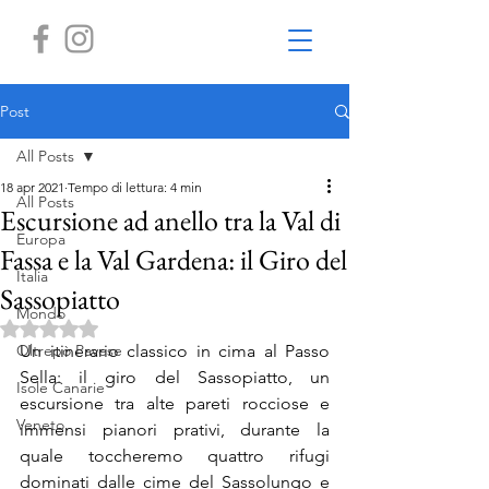
Post
All Posts
18 apr 2021
Tempo di lettura: 4 min
All Posts
Escursione ad anello tra la Val di
Europa
Fassa e la Val Gardena: il Giro del
Italia
Sassopiatto
Mondo
Valutazione NaN stelle su 5.
Oltrepò Pavese
Un itinerario classico in cima al Passo 
Sella: il giro del Sassopiatto, un 
Isole Canarie
escursione tra alte pareti rocciose e 
Veneto
immensi pianori prativi, durante la 
quale toccheremo quattro rifugi 
dominati dalle cime del Sassolungo e 