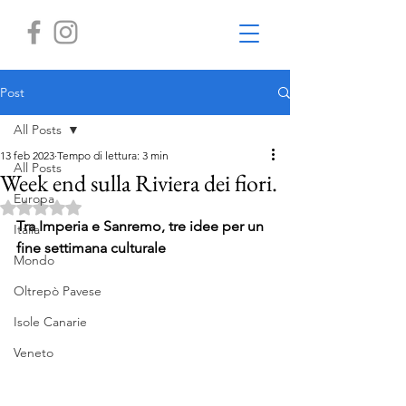
Post
All Posts
13 feb 2023
Tempo di lettura: 3 min
All Posts
Week end sulla Riviera dei fiori.
Europa
Valutazione NaN stelle su 5.
Tra Imperia e Sanremo, tre idee per un 
Italia
fine settimana culturale
Mondo
Oltrepò Pavese
Isole Canarie
Veneto