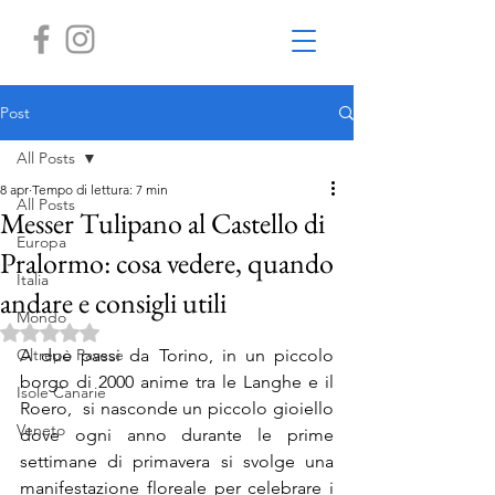
Post
All Posts
8 apr
Tempo di lettura: 7 min
All Posts
Messer Tulipano al Castello di
Europa
Pralormo: cosa vedere, quando
Italia
andare e consigli utili
Mondo
Valutazione NaN stelle su 5.
Oltrepò Pavese
A due passi da Torino, in un piccolo 
borgo di 2000 anime tra le Langhe e il 
Isole Canarie
Roero,  si nasconde un piccolo gioiello 
Veneto
dove ogni anno durante le prime 
settimane di primavera si svolge una 
manifestazione floreale per celebrare i 