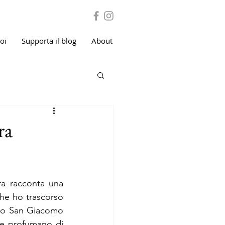
voi
Supporta il blog
About
ra
a racconta una 
che ho trascorso 
rgo San Giacomo 
he profumano di 