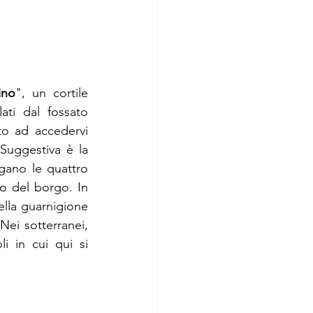
lino
", un cortile 
ati dal fossato 
ito ad accedervi 
uggestiva è la 
gano le quattro 
to del borgo. In 
ella guarnigione 
ei sotterranei, 
i in cui qui si 