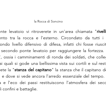
la Rocca di Soncino
nte levatoio vi ritroverete in un'area chiamata "
rivel
ento tra la rocca e l'esterno. Circondato da tutti i l
ndo livello difensivo di difesa, infatti chi fosse riusc
secondo ponte levatoio per raggiungere la fortezza. S
", ossia i camminamenti di ronda dei soldati, che colle
ai quali si gode una bellissima vista sui cortili e sul res
rete la "
stanza del capitano
" la stanza che il capitano d
e dove si vede ancora l'arredo essenziale del tempo. N
a e l’eco dei passi restituiscono l’atmosfera dei secol
i confini e battaglie.