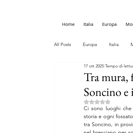
Home
Italia
Europa
Mo
All Posts
Europa
Italia
17 ott 2025
Tempo di lettu
Tra mura, f
Soncino e i
Valutazione NaN ste
Ci sono luoghi che
storia e ogni fossato
tra Soncino, in prov
nel bresciano per sc