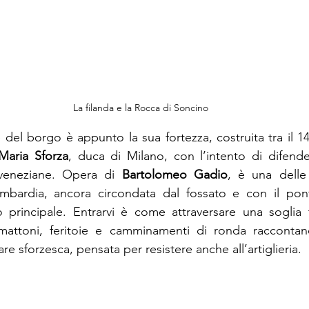
La filanda e la Rocca di Soncino
le del borgo è appunto la sua fortezza, costruita tra il 14
Maria Sforza
, duca di Milano, con l’intento di difender
veneziane. Opera di 
Bartolomeo Gadio
, è una delle
mbardia, ancora circondata dal fossato e con il pont
o principale. Entrarvi è come attraversare una soglia 
mattoni, feritoie e camminamenti di ronda raccontano
tare sforzesca, pensata per resistere anche all’artiglieria.