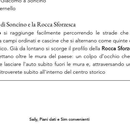
n Giacomo a Soncino
dernello
 di Soncino e la Rocca Sforzesca
o
 si raggiunge facilmente percorrendo le strade che a
a campi ordinati e cascine che si alternano come quinte 
ico. Già da lontano si scorge il profilo della 
Rocca Sforz
ettano oltre le mura del paese: un colpo d’occhio che ri
 lasciare l'auto subito fuori le mura e, attraversando un
ritroverete subito all'interno del centro storico
Saily, Piani dati e Sim convenienti