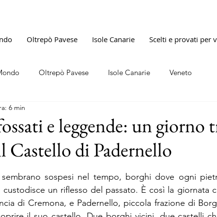
ndo
Oltrepò Pavese
Isole Canarie
Scelti e provati per 
Mondo
Oltrepò Pavese
Isole Canarie
Veneto
ra: 6 min
ossati e leggende: un giorno t
l Castello di Padernello
lle su 5.
 sembrano sospesi nel tempo, borghi dove ogni pietr
 custodisce un riflesso del passato. È così la giornata 
incia di Cremona, e Padernello, piccola frazione di Bo
oprire il suo castello. Due borghi vicini, due castelli c