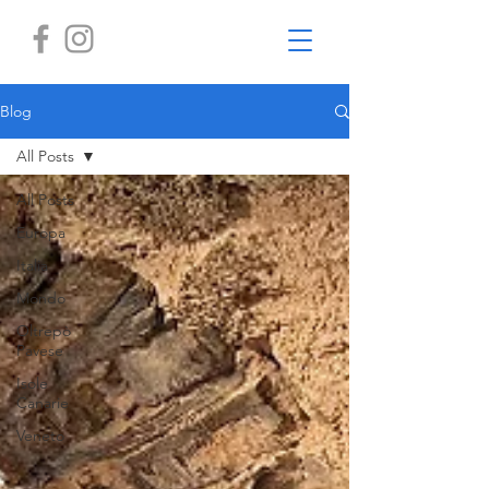
Blog
All Posts
All Posts
Europa
Italia
Mondo
Oltrepò
Pavese
Isole
Canarie
Veneto