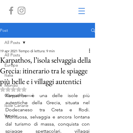
Post
All Posts
19 apr 2021
Tempo di lettura: 9 min
All Posts
Karpathos, l’isola selvaggia della
Europa
Grecia: itinerario tra le spiagge
Italia
più belle e i villaggi autentici
Mondo
Valutazione NaN stelle su 5.
Oltrepò Pavese
Karpathos è una delle isole più 
autentiche della Grecia, situata nel 
Isole Canarie
Dodecaneso tra Creta e Rodi. 
Veneto
Montuosa, selvaggia e ancora lontana 
dal turismo di massa, conquista con 
spiagge spettacolari, villaggi 